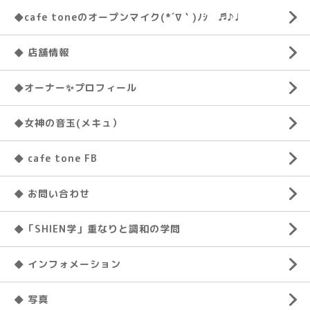
◆cafe toneのオープンマイク(*´∇｀)ﾉｼ ♬♪♩
◆ 店舗情報
◆オーナー✨プロフィール
◆女神の音玉(メキュ）
◆ cafe tone FB
◆ お問い合わせ
◆「SHIEN学」重なりと調和の学問
◆ インフォメーション
◆ 写真