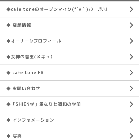
◆cafe toneのオープンマイク(*´∇｀)ﾉｼ ♬♪♩
◆ 店舗情報
◆オーナー✨プロフィール
◆女神の音玉(メキュ）
◆ cafe tone FB
◆ お問い合わせ
◆「SHIEN学」重なりと調和の学問
◆ インフォメーション
◆ 写真