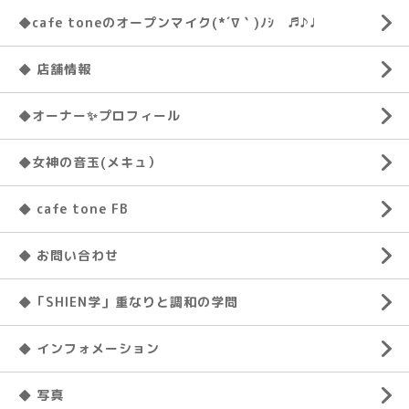
◆cafe toneのオープンマイク(*´∇｀)ﾉｼ ♬♪♩
◆ 店舗情報
◆オーナー✨プロフィール
◆女神の音玉(メキュ）
◆ cafe tone FB
◆ お問い合わせ
◆「SHIEN学」重なりと調和の学問
◆ インフォメーション
◆ 写真