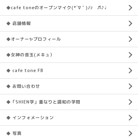
◆cafe toneのオープンマイク(*´∇｀)ﾉｼ ♬♪♩
◆ 店舗情報
◆オーナー✨プロフィール
◆女神の音玉(メキュ）
◆ cafe tone FB
◆ お問い合わせ
◆「SHIEN学」重なりと調和の学問
◆ インフォメーション
◆ 写真