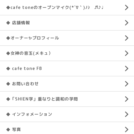
◆cafe toneのオープンマイク(*´∇｀)ﾉｼ ♬♪♩
◆ 店舗情報
◆オーナー✨プロフィール
◆女神の音玉(メキュ）
◆ cafe tone FB
◆ お問い合わせ
◆「SHIEN学」重なりと調和の学問
◆ インフォメーション
◆ 写真