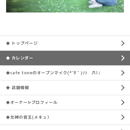
◆ トップページ
◆ カレンダー
◆cafe toneのオープンマイク(*´∇｀)ﾉｼ ♬♪♩
◆ 店舗情報
◆オーナー✨プロフィール
◆女神の音玉(メキュ）