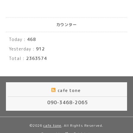
カウンター
Today :
468
Yesterday :
912
Total :
2363574
cafe tone
090-3468-2065
©2026
cafe tone
. All Rights Reserved.