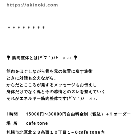
https://akinoki.com
＊＊＊＊＊＊＊＊
💐 筋肉整体とは(*´∇｀)ﾉｼ ♬♪♩💐
筋肉をほぐしながら骨を元の位置に戻す施術
ときに対話も交えながら、
からだとこころが発するメッセージもお伝えし
身体だけでなく魂と今の感情とのズレを整えていく
それがエネルギー筋肉整体です(*´∇｀)ﾉ ♬♪♩
1時間 15000円〜30000円自由料金制（税込）＋1 オーダー
場 所 cafe tone
札幌市北区北２３条西１０丁目１−６cafe tone内