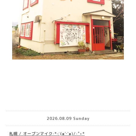
2026.08.09 Sunday
札幌 / オープンマイク·*· ҉(๑′ᵕ‵๑)/‧˚︎˖*