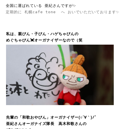
全国に運ばれている 亜紀さんですが✨
定期的に 札幌cafe tone  へ おいでいただいております✨
私は、親びん・子びん・ハゲちゃびんの
めぐちゃびん💓オーガナイザーなので（笑
先輩の「和歌おやびん」オーガナイザー(○´∀｀)ﾉﾞ
亜紀さんオーガナイズ隊長 高木和歌さんの