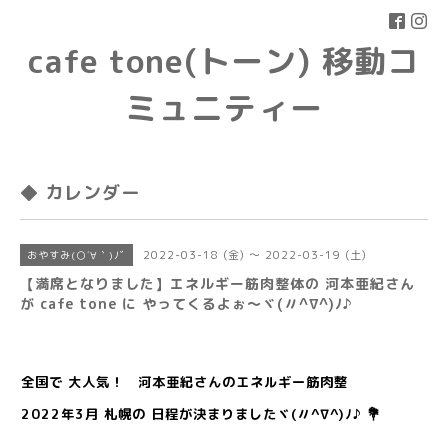
cafe tone(トーン) 移動コ
ミュニティー
◆ カレンダー
2022-03-18 (金) ～ 2022-03-19 (土)
おやすみ(○´∀｀)ﾉﾞ
【満席となりました】エネルギー筋肉整体の 河本亜紀さん
が cafe tone に やってくるよぉ〜ヾ(〃^∇^)ﾉ♪
全国で 大人気！ 河本亜紀さんのエネルギー筋肉整
2022年3月 札幌の 日程が決まりましたヾ(〃^∇^)ﾉ♪ 💐