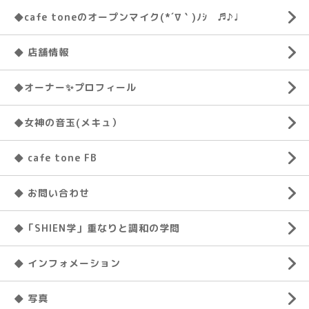
◆cafe toneのオープンマイク(*´∇｀)ﾉｼ ♬♪♩
◆ 店舗情報
◆オーナー✨プロフィール
◆女神の音玉(メキュ）
◆ cafe tone FB
◆ お問い合わせ
◆「SHIEN学」重なりと調和の学問
◆ インフォメーション
◆ 写真