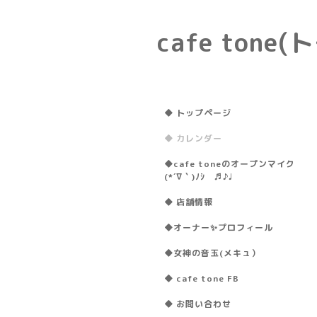
cafe ton
◆ トップページ
◆ カレンダー
◆cafe toneのオープンマイク
(*´∇｀)ﾉｼ ♬♪♩
◆ 店舗情報
◆オーナー✨プロフィール
◆女神の音玉(メキュ）
◆ cafe tone FB
◆ お問い合わせ