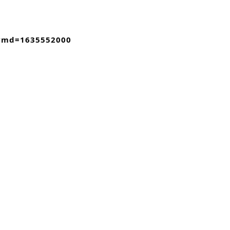
&ymd=1635552000