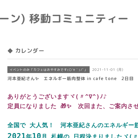
e(トーン) 移動コミュニティー
◆ カレンダー
2021-11-01 (月)
イベントのみ「カフェはおやすみです(○´∀｀)ﾉﾞ」
河本亜紀さん✨ エネルギー筋肉整体 in cafe tone 2日目
ありがとうございますヾ(〃^∇^)ﾉ♪
定員になりました 🎁✨ 次回また、ご案内さ
全国で 大人気！ 河本亜紀さんのエネルギー
2021
10
年
月 札幌の 日程決まりましたヾ(〃^∇