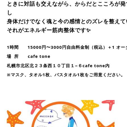
ときに対話も交えながら、からだとこころが発
し
身体だけでなく魂と今の感情とのズレを整えて
それがエネルギー筋肉整体です✨
1時間 15000円〜3000円自由料金制（税込）＋1 オー
場 所 cafe tone
札幌市北区北２３条西１０丁目１−６cafe tone内
※マスク、タオル1枚、バスタオル1枚をご用意ください。