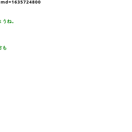
&ymd=1635724800
ょうね。
方も