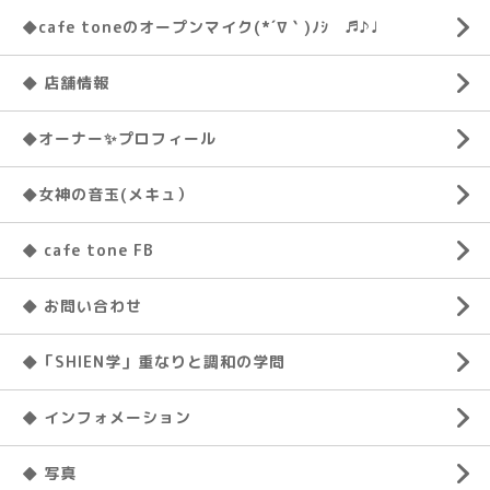
◆cafe toneのオープンマイク(*´∇｀)ﾉｼ ♬♪♩
◆ 店舗情報
◆オーナー✨プロフィール
◆女神の音玉(メキュ）
◆ cafe tone FB
◆ お問い合わせ
◆「SHIEN学」重なりと調和の学問
◆ インフォメーション
◆ 写真