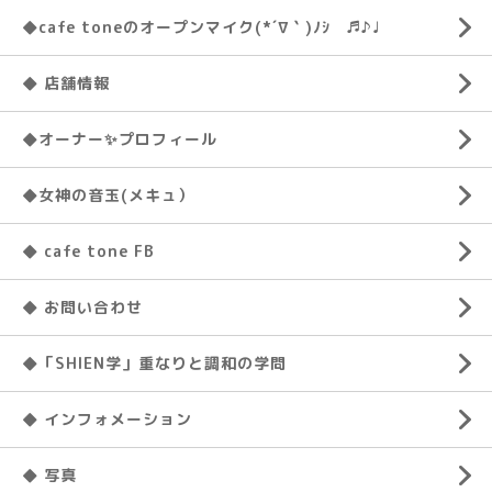
◆cafe toneのオープンマイク(*´∇｀)ﾉｼ ♬♪♩
◆ 店舗情報
◆オーナー✨プロフィール
◆女神の音玉(メキュ）
◆ cafe tone FB
◆ お問い合わせ
◆「SHIEN学」重なりと調和の学問
◆ インフォメーション
◆ 写真