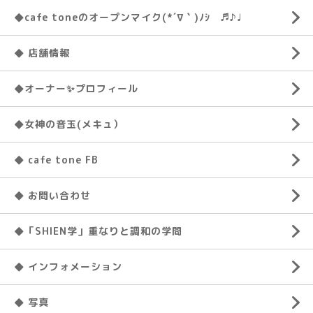
◆cafe toneのオープンマイク(*´∇｀)ﾉｼ ♬♪♩
◆ 店舗情報
◆オーナー✨プロフィール
◆女神の音玉(メキュ）
◆ cafe tone FB
◆ お問い合わせ
◆「SHIEN学」重なりと調和の学問
◆ インフォメーション
◆ 写真