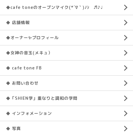
◆cafe toneのオープンマイク(*´∇｀)ﾉｼ ♬♪♩
◆ 店舗情報
◆オーナー✨プロフィール
◆女神の音玉(メキュ）
◆ cafe tone FB
◆ お問い合わせ
◆「SHIEN学」重なりと調和の学問
◆ インフォメーション
◆ 写真