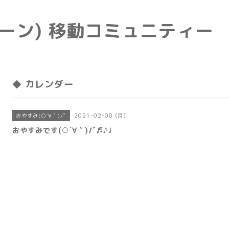
e(トーン) 移動コミュニティー
◆ カレンダー
2021-02-08 (月)
おやすみ(○´∀｀)ﾉﾞ
おやすみです(○´∀｀)ﾉﾞ♬♪♩