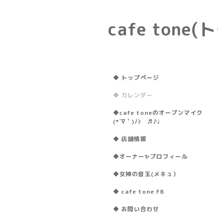
cafe ton
◆ トップページ
◆ カレンダー
◆cafe toneのオープンマイク
(*´∇｀)ﾉｼ ♬♪♩
◆ 店舗情報
◆オーナー✨プロフィール
◆女神の音玉(メキュ）
◆ cafe tone FB
◆ お問い合わせ