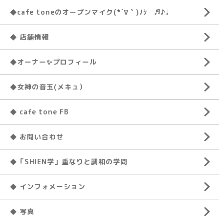
◆cafe toneのオープンマイク(*´∇｀)ﾉｼ ♬♪♩
◆ 店舗情報
◆オーナー✨プロフィール
◆女神の音玉(メキュ）
◆ cafe tone FB
◆ お問い合わせ
◆「SHIEN学」重なりと調和の学問
◆ インフォメーション
◆ 写真