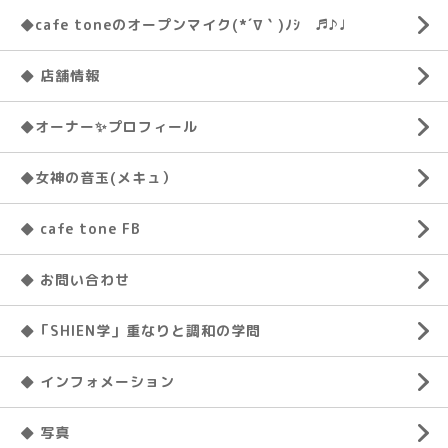
◆cafe toneのオープンマイク(*´∇｀)ﾉｼ ♬♪♩
◆ 店舗情報
◆オーナー✨プロフィール
◆女神の音玉(メキュ）
◆ cafe tone FB
◆ お問い合わせ
◆「SHIEN学」重なりと調和の学問
◆ インフォメーション
◆ 写真