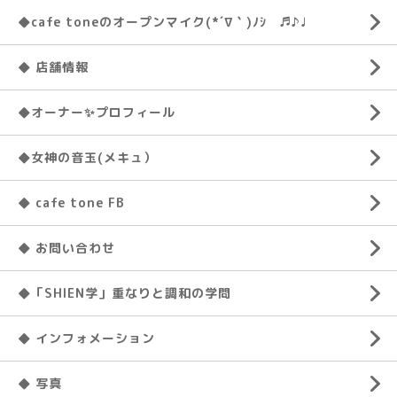
◆cafe toneのオープンマイク(*´∇｀)ﾉｼ ♬♪♩
◆ 店舗情報
◆オーナー✨プロフィール
◆女神の音玉(メキュ）
◆ cafe tone FB
◆ お問い合わせ
◆「SHIEN学」重なりと調和の学問
◆ インフォメーション
◆ 写真