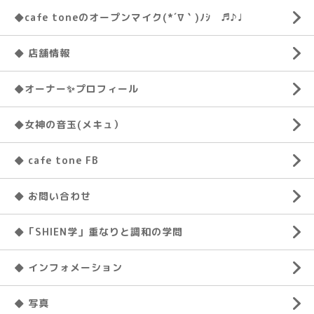
◆cafe toneのオープンマイク(*´∇｀)ﾉｼ ♬♪♩
◆ 店舗情報
◆オーナー✨プロフィール
◆女神の音玉(メキュ）
◆ cafe tone FB
◆ お問い合わせ
◆「SHIEN学」重なりと調和の学問
◆ インフォメーション
◆ 写真