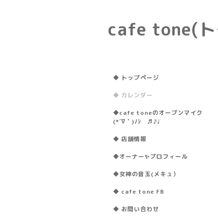
cafe ton
◆ トップページ
◆ カレンダー
◆cafe toneのオープンマイク
(*´∇｀)ﾉｼ ♬♪♩
◆ 店舗情報
◆オーナー✨プロフィール
◆女神の音玉(メキュ）
◆ cafe tone FB
◆ お問い合わせ