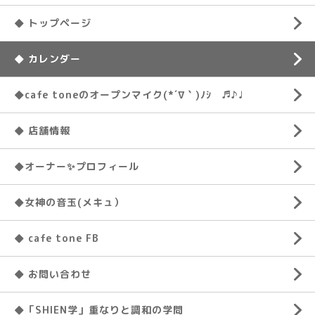
◆ トップページ
◆ カレンダー
◆cafe toneのオープンマイク(*´∇｀)ﾉｼ ♬♪♩
◆ 店舗情報
◆オーナー✨プロフィール
◆女神の音玉(メキュ）
◆ cafe tone FB
◆ お問い合わせ
◆「SHIEN学」重なりと調和の学問