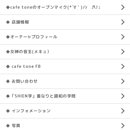
◆cafe toneのオープンマイク(*´∇｀)ﾉｼ ♬♪♩
◆ 店舗情報
◆オーナー✨プロフィール
◆女神の音玉(メキュ）
◆ cafe tone FB
◆ お問い合わせ
◆「SHIEN学」重なりと調和の学問
◆ インフォメーション
◆ 写真