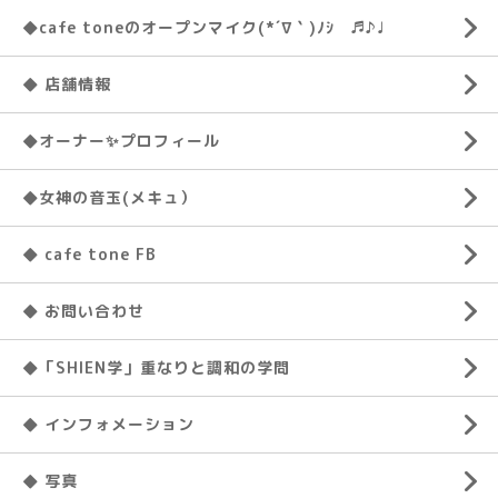
◆cafe toneのオープンマイク(*´∇｀)ﾉｼ ♬♪♩
◆ 店舗情報
◆オーナー✨プロフィール
◆女神の音玉(メキュ）
◆ cafe tone FB
◆ お問い合わせ
◆「SHIEN学」重なりと調和の学問
◆ インフォメーション
◆ 写真