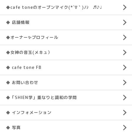
◆cafe toneのオープンマイク(*´∇｀)ﾉｼ ♬♪♩
◆ 店舗情報
◆オーナー✨プロフィール
◆女神の音玉(メキュ）
◆ cafe tone FB
◆ お問い合わせ
◆「SHIEN学」重なりと調和の学問
◆ インフォメーション
◆ 写真