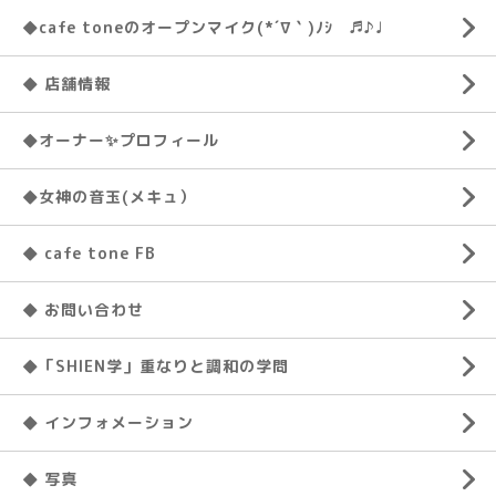
◆cafe toneのオープンマイク(*´∇｀)ﾉｼ ♬♪♩
◆ 店舗情報
◆オーナー✨プロフィール
◆女神の音玉(メキュ）
◆ cafe tone FB
◆ お問い合わせ
◆「SHIEN学」重なりと調和の学問
◆ インフォメーション
◆ 写真