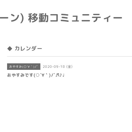
e(トーン) 移動コミュニティー
◆ カレンダー
2020-09-18 (金)
おやすみ(○´∀｀)ﾉﾞ
おやすみです(○´∀｀)ﾉﾞ♬♪♩