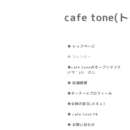
cafe ton
◆ トップページ
◆ カレンダー
◆cafe toneのオープンマイク
(*´∇｀)ﾉｼ ♬♪♩
◆ 店舗情報
◆オーナー✨プロフィール
◆女神の音玉(メキュ）
◆ cafe tone FB
◆ お問い合わせ