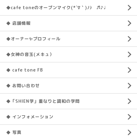
◆cafe toneのオープンマイク(*´∇｀)ﾉｼ ♬♪♩
◆ 店舗情報
◆オーナー✨プロフィール
◆女神の音玉(メキュ）
◆ cafe tone FB
◆ お問い合わせ
◆「SHIEN学」重なりと調和の学問
◆ インフォメーション
◆ 写真