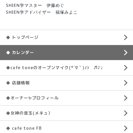
SHIEN学マスター　伊藤めぐ
SHIEN学アドバイザー　福塚みよこ
◆ トップページ
◆ カレンダー
◆cafe toneのオープンマイク(*´∇｀)ﾉｼ ♬♪♩
◆ 店舗情報
◆オーナー✨プロフィール
◆女神の音玉(メキュ）
◆ cafe tone FB