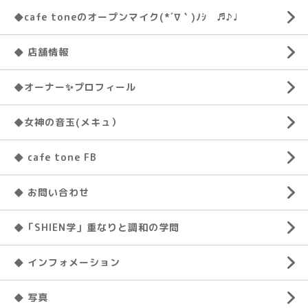
◆cafe toneのオープンマイク(*´∇｀)ﾉｼ ♬♪♩
◆ 店舗情報
◆オーナー✨プロフィール
◆女神の音玉(メキュ）
◆ cafe tone FB
◆ お問い合わせ
◆「SHIEN学」重なりと調和の学問
◆ インフォメーション
◆ 写真