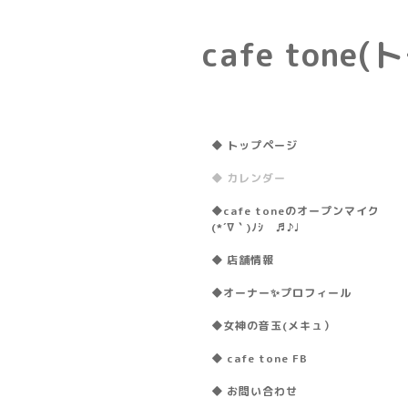
cafe ton
◆ トップページ
◆ カレンダー
◆cafe toneのオープンマイク
(*´∇｀)ﾉｼ ♬♪♩
◆ 店舗情報
◆オーナー✨プロフィール
◆女神の音玉(メキュ）
◆ cafe tone FB
◆ お問い合わせ