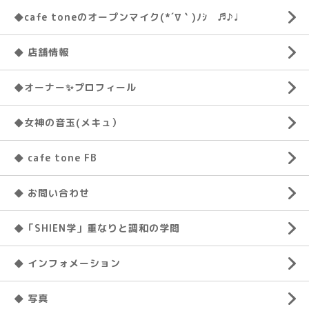
◆cafe toneのオープンマイク(*´∇｀)ﾉｼ ♬♪♩
◆ 店舗情報
◆オーナー✨プロフィール
◆女神の音玉(メキュ）
◆ cafe tone FB
◆ お問い合わせ
◆「SHIEN学」重なりと調和の学問
◆ インフォメーション
◆ 写真