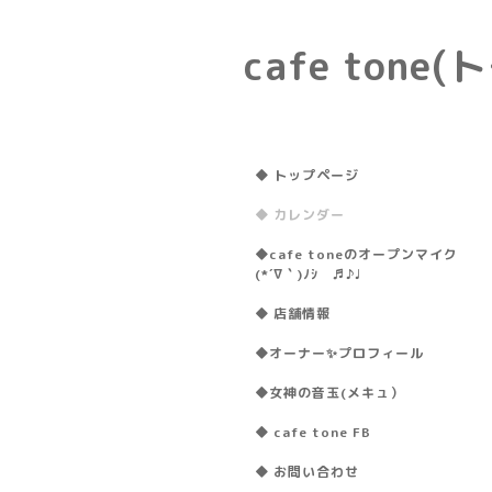
cafe ton
◆ トップページ
◆ カレンダー
◆cafe toneのオープンマイク
(*´∇｀)ﾉｼ ♬♪♩
◆ 店舗情報
◆オーナー✨プロフィール
◆女神の音玉(メキュ）
◆ cafe tone FB
◆ お問い合わせ