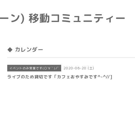
e(トーン) 移動コミュニティー
◆ カレンダー
2020-06-20 (土)
イベントのみ営業です(○´∀｀)ﾉﾞ
ライブのため貸切です「カフェおやすみです^-^//]