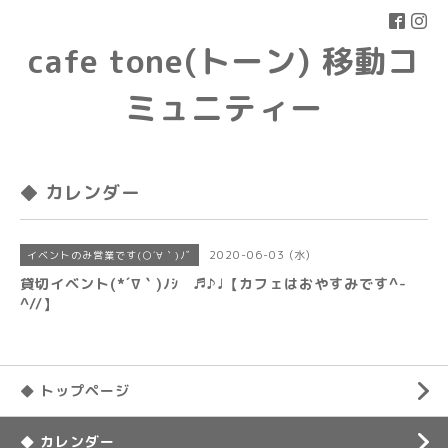
cafe tone(トーン) 移動コ
ミュニティー
◆ カレンダー
2020-06-03 (水)
イベントのみ営業です(○´∀｀)ﾉﾞ
貸切イベント(*´∇｀)ﾉｼ ♬♪♩【カフェはおやすみです^-
^//】
◆ トップページ
◆ カレンダー