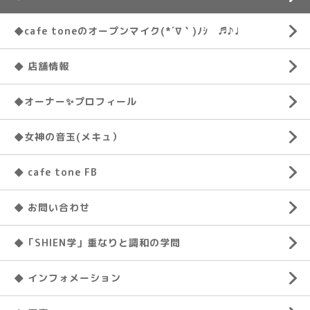
◆cafe toneのオープンマイク(*´∇｀)ﾉｼ ♬♪♩
◆ 店舗情報
◆オーナー✨プロフィール
◆女神の音玉(メキュ）
◆ cafe tone FB
◆ お問い合わせ
◆「SHIEN学」重なりと調和の学問
◆ インフォメーション