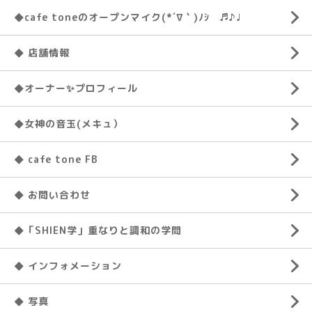
◆cafe toneのオープンマイク(*´∇｀)ﾉｼ ♬♪♩
◆ 店舗情報
◆オーナー✨プロフィール
◆女神の音玉(メキュ）
◆ cafe tone FB
◆ お問い合わせ
◆「SHIEN学」重なりと調和の学問
◆ インフォメーション
◆ 写真