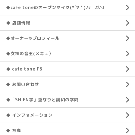
◆cafe toneのオープンマイク(*´∇｀)ﾉｼ ♬♪♩
◆ 店舗情報
◆オーナー✨プロフィール
◆女神の音玉(メキュ）
◆ cafe tone FB
◆ お問い合わせ
◆「SHIEN学」重なりと調和の学問
◆ インフォメーション
◆ 写真