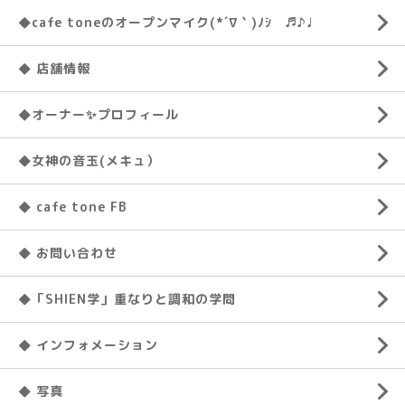
◆cafe toneのオープンマイク(*´∇｀)ﾉｼ ♬♪♩
◆ 店舗情報
◆オーナー✨プロフィール
◆女神の音玉(メキュ）
◆ cafe tone FB
◆ お問い合わせ
◆「SHIEN学」重なりと調和の学問
◆ インフォメーション
◆ 写真