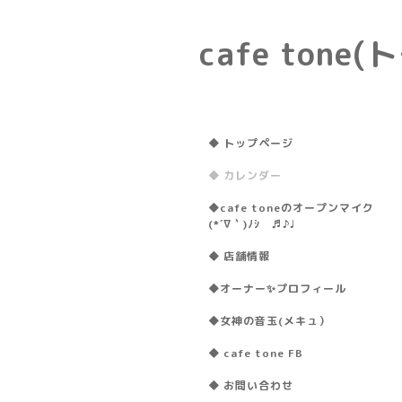
cafe ton
◆ トップページ
◆ カレンダー
◆cafe toneのオープンマイク
(*´∇｀)ﾉｼ ♬♪♩
◆ 店舗情報
◆オーナー✨プロフィール
◆女神の音玉(メキュ）
◆ cafe tone FB
◆ お問い合わせ