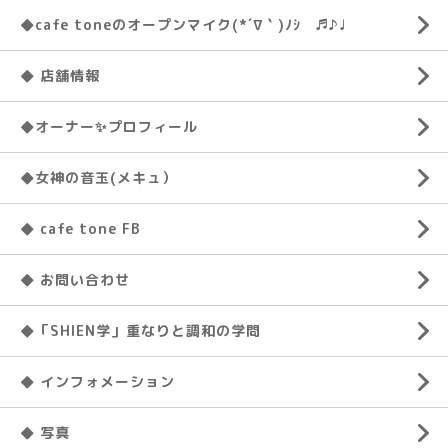
◆cafe toneのオープンマイク(*´∇｀)ﾉｼ ♬♪♩
◆ 店舗情報
◆オーナー✨プロフィール
◆女神の音玉(メキュ）
◆ cafe tone FB
◆ お問い合わせ
◆「SHIEN学」重なりと調和の学問
◆ インフォメーション
◆ 写真