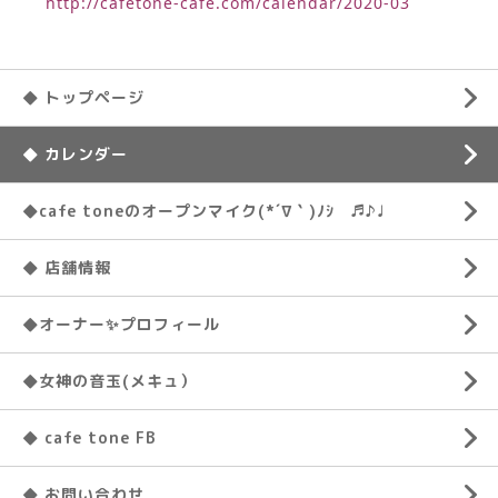
http://cafetone-cafe.com/calendar/2020-03
◆ トップページ
◆ カレンダー
◆cafe toneのオープンマイク(*´∇｀)ﾉｼ ♬♪♩
◆ 店舗情報
◆オーナー✨プロフィール
◆女神の音玉(メキュ）
◆ cafe tone FB
◆ お問い合わせ