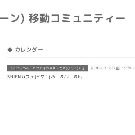
e(トーン) 移動コミュニティー
◆ カレンダー
2020-02-28 (金) 19:00
イベントのみ「カフェはおやすみです(○´∀｀)ﾉﾞ」
SHIENカフェ(*´∇｀)ﾉｼ ♬♪♩ ♬♪♩