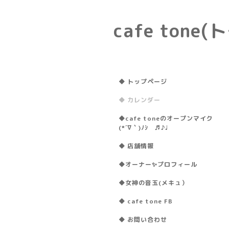
cafe ton
◆ トップページ
◆ カレンダー
◆cafe toneのオープンマイク
(*´∇｀)ﾉｼ ♬♪♩
◆ 店舗情報
◆オーナー✨プロフィール
◆女神の音玉(メキュ）
◆ cafe tone FB
◆ お問い合わせ