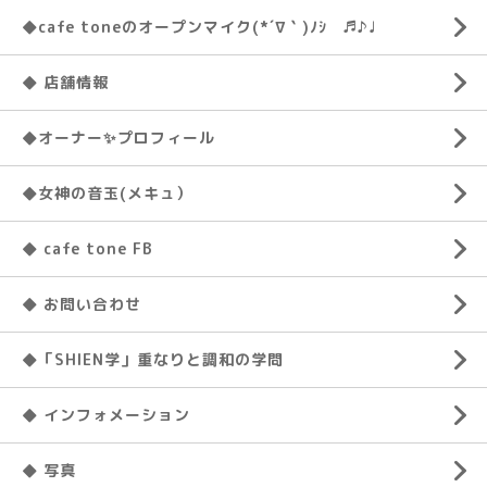
◆cafe toneのオープンマイク(*´∇｀)ﾉｼ ♬♪♩
◆ 店舗情報
◆オーナー✨プロフィール
◆女神の音玉(メキュ）
◆ cafe tone FB
◆ お問い合わせ
◆「SHIEN学」重なりと調和の学問
◆ インフォメーション
◆ 写真