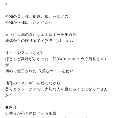
ﾉﾞ
植物の葉、種、樹皮、根、花などの
植物から抽出したオイル✨　
まさに大地の温かなエネルギーを集めた
地球からの贈り物です(*´∇｀)ﾉｼ　♬♪♩
オイルやアロマなどに
ほとんど興味がなかった　私(cafe toneのめぐ店長さん）
が、
初めて魅了された 良質なオイルを使い
地球のエネルギーを感じながら 
香りとタッチケアで、大切な人を癒せるようになりません
か?
■内容
u 香りが心と体に与える影響