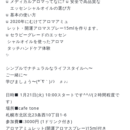
u メディカルアロマってなに? u 安全で高品質な
　エッセンシャルオイルの選び方
u 基本の使い方
u 2020年にむけてアロマアミュ
 レット・開運アロマスプレー15mlを作ります。
u セラピーグレードのエッセン
 シャルオイルを使ったアロマ
 タッチハンドケア体験
✨
シンプルでナチュラルなライフスタイルへ〜
ご一緒に〜
学びましょう〜(*´∇｀)ﾉｼ　♬♪♩
日時■ 1月21日(火) 10:00スタートです^^//(２時間程度で
す）
場所■cafe tone
札幌市北区北23条西10丁目1-6
参加費■:3000円 (1ドリンク付き)
アロマアミュレット(開運アロマスプレー)15ml付き