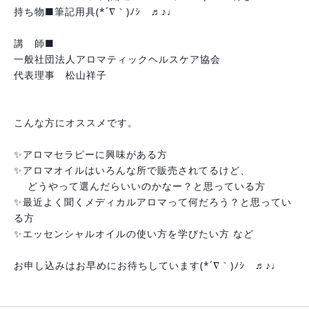
持ち物■筆記用具(*´∇｀)ﾉｼ　♬♪♩
講　師■　
一般社団法人アロマティックヘルスケア協会
代表理事　松山祥子
こんな方にオススメです。
✨アロマセラピーに興味がある方
✨アロマオイルはいろんな所で販売されてるけど、
　 どうやって選んだらいいのかなー？と思っている方
✨最近よく聞くメディカルアロマって何だろう？と思ってい
る方
✨エッセンシャルオイルの使い方を学びたい方 など
お申し込みはお早めにお待ちしています(*´∇｀)ﾉｼ　♬♪♩