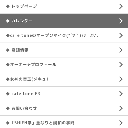
◆ トップページ
◆ カレンダー
◆cafe toneのオープンマイク(*´∇｀)ﾉｼ ♬♪♩
◆ 店舗情報
◆オーナー✨プロフィール
◆女神の音玉(メキュ）
◆ cafe tone FB
◆ お問い合わせ
◆「SHIEN学」重なりと調和の学問