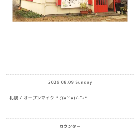
2026.08.09 Sunday
札幌 / オープンマイク·*· ҉(๑′ᵕ‵๑)/‧˚︎˖*
カウンター