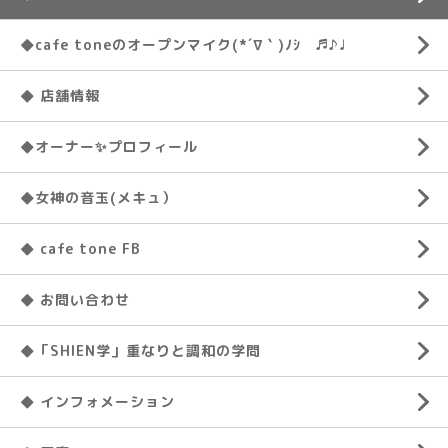
◆cafe toneのオープンマイク(*´∇｀)ﾉｼ ♬♪♩
◆ 店舗情報
◆オーナー✨プロフィール
◆女神の音玉(メキュ）
◆ cafe tone FB
◆ お問い合わせ
◆「SHIEN学」重なりと調和の学問
◆ インフォメーション