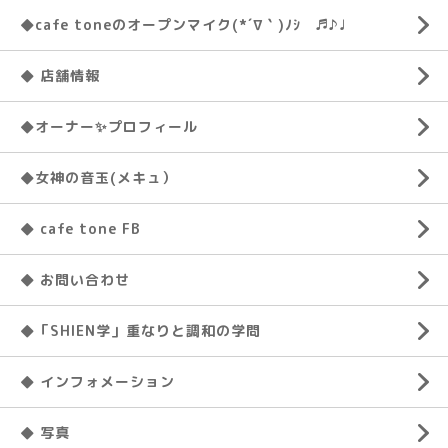
◆cafe toneのオープンマイク(*´∇｀)ﾉｼ ♬♪♩
◆ 店舗情報
◆オーナー✨プロフィール
◆女神の音玉(メキュ）
◆ cafe tone FB
◆ お問い合わせ
◆「SHIEN学」重なりと調和の学問
◆ インフォメーション
◆ 写真