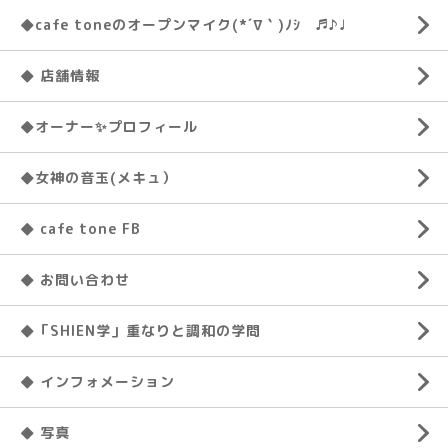
◆cafe toneのオープンマイク(*´∇｀)ﾉｼ ♬♪♩
◆ 店舗情報
◆オーナー✨プロフィール
◆女神の音玉(メキュ）
◆ cafe tone FB
◆ お問い合わせ
◆「SHIEN学」重なりと調和の学問
◆ インフォメーション
◆ 写真