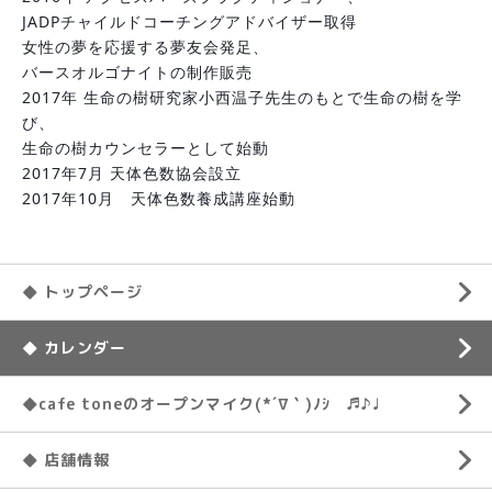
JADPチャイルドコーチングアドバイザー取得
女性の夢を応援する夢友会発足、
バースオルゴナイトの制作販売
2017年 生命の樹研究家小西温子先生のもとで生命の樹を学
び、
生命の樹カウンセラーとして始動
2017年7月 天体色数協会設立
2017年10月　天体色数養成講座始動
◆ トップページ
◆ カレンダー
◆cafe toneのオープンマイク(*´∇｀)ﾉｼ ♬♪♩
◆ 店舗情報