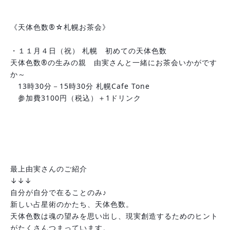
《天体色数®☆札幌お茶会》
・１１月４日（祝） 札幌　初めての天体色数
天体色数®の生みの親　由実さんと一緒にお茶会いかがです
か～
　13時30分－15時30分 札幌Cafe Tone 
　参加費3100円（税込）＋1ドリンク
最上由実さんのご紹介
↓↓↓
自分が自分で在ることのみ♪
新しい占星術のかたち、天体色数。
天体色数は魂の望みを思い出し、現実創造するためのヒント
がたくさんつまっています。