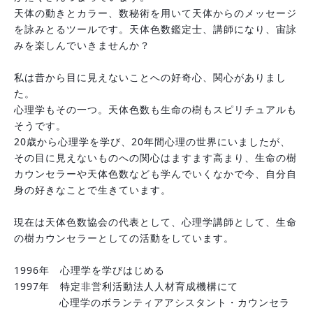
天体の動きとカラー、数秘術を用いて天体からのメッセージ
を詠みとるツールです。天体色数鑑定士、講師になり、宙詠
みを楽しんでいきませんか？
私は昔から目に見えないことへの好奇心、関心がありまし
た。
心理学もその一つ。天体色数も生命の樹もスピリチュアルも
そうです。
20歳から心理学を学び、20年間心理の世界にいましたが、
その目に見えないものへの関心はますます高まり、生命の樹
カウンセラーや天体色数なども学んでいくなかで今、自分自
身の好きなことで生きています。
現在は天体色数協会の代表として、心理学講師として、生命
の樹カウンセラーとしての活動をしています。
1996年　心理学を学びはじめる
1997年　特定非営利活動法人人材育成機構にて
　　　　 心理学のボランティアアシスタント・カウンセラ