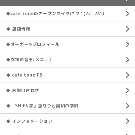
◆cafe toneのオープンマイク(*´∇｀)ﾉｼ ♬♪♩
◆ 店舗情報
◆オーナー✨プロフィール
◆女神の音玉(メキュ）
◆ cafe tone FB
◆ お問い合わせ
◆「SHIEN学」重なりと調和の学問
◆ インフォメーション