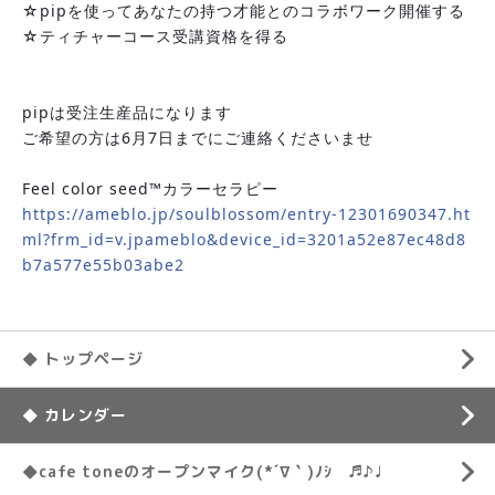
☆pipを使ってあなたの持つ才能とのコラボワーク開催する
☆ティチャーコース受講資格を得る
pipは受注生産品になります
ご希望の方は6月7日までにご連絡くださいませ
Feel color seed™️カラーセラピー
https://ameblo.jp/soulblossom/entry-12301690347.ht
ml?frm_id=v.jpameblo&device_id=3201a52e87ec48d8
b7a577e55b03abe2
◆ トップページ
◆ カレンダー
◆cafe toneのオープンマイク(*´∇｀)ﾉｼ ♬♪♩