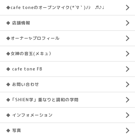
◆cafe toneのオープンマイク(*´∇｀)ﾉｼ ♬♪♩
◆ 店舗情報
◆オーナー✨プロフィール
◆女神の音玉(メキュ）
◆ cafe tone FB
◆ お問い合わせ
◆「SHIEN学」重なりと調和の学問
◆ インフォメーション
◆ 写真