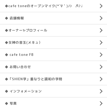
◆cafe toneのオープンマイク(*´∇｀)ﾉｼ ♬♪♩
◆ 店舗情報
◆オーナー✨プロフィール
◆女神の音玉(メキュ）
◆ cafe tone FB
◆ お問い合わせ
◆「SHIEN学」重なりと調和の学問
◆ インフォメーション
◆ 写真