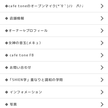
◆cafe toneのオープンマイク(*´∇｀)ﾉｼ ♬♪♩
◆ 店舗情報
◆オーナー✨プロフィール
◆女神の音玉(メキュ）
◆ cafe tone FB
◆ お問い合わせ
◆「SHIEN学」重なりと調和の学問
◆ インフォメーション
◆ 写真