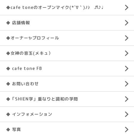
◆cafe toneのオープンマイク(*´∇｀)ﾉｼ ♬♪♩
◆ 店舗情報
◆オーナー✨プロフィール
◆女神の音玉(メキュ）
◆ cafe tone FB
◆ お問い合わせ
◆「SHIEN学」重なりと調和の学問
◆ インフォメーション
◆ 写真